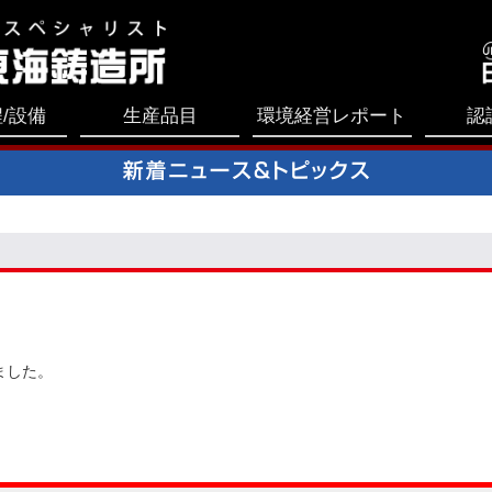
/設備
生産品目
環境経営レポート
認
ました。